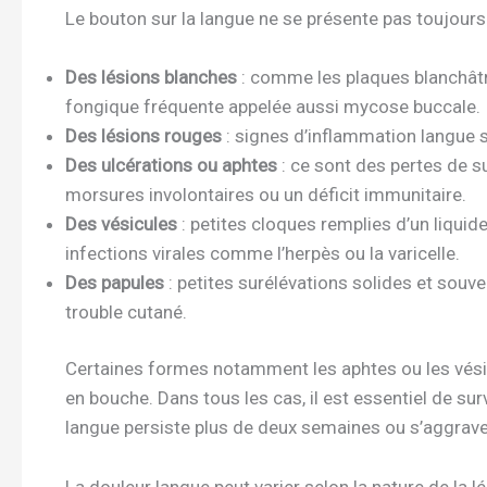
Le bouton sur la langue ne se présente pas toujours
Des lésions blanches
: comme les plaques blanchâtr
fongique fréquente appelée aussi mycose buccale.
Des lésions rouges
: signes d’inflammation langue so
Des ulcérations ou aphtes
: ce sont des pertes de 
morsures involontaires ou un déficit immunitaire.
Des vésicules
: petites cloques remplies d’un liquide
infections virales comme l’herpès ou la varicelle.
Des papules
: petites surélévations solides et souv
trouble cutané.
Certaines formes notamment les aphtes ou les vés
en bouche. Dans tous les cas, il est essentiel de surve
langue persiste plus de deux semaines ou s’aggrave
La douleur langue peut varier selon la nature de la 