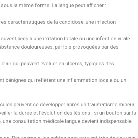
 sous la même forme. La langue peut afficher :
es caractéristiques de la candidose, une infection
uvent liées à une irritation locale ou une infection virale.
substance douloureuses, parfois provoquées par des
 clair qui peuvent évoluer en ulcères, typiques des
ent bénignes qui reflètent une inflammation locale ou un
icules peuvent se développer après un traumatisme mineur
iller la durée et l’évolution des lésions : si un bouton sur la
, une consultation médicale langue devient indispensable.
lésion. Par exemple, les aphtes sont souvent très douloureux,