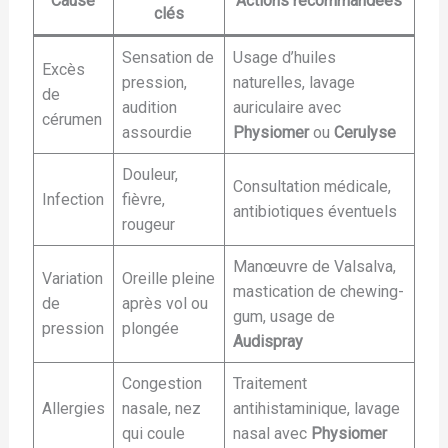
Cause
Actions recommandées
clés
Sensation de
Usage d’huiles
Excès
pression,
naturelles, lavage
de
audition
auriculaire avec
cérumen
assourdie
Physiomer
ou
Cerulyse
Douleur,
Consultation médicale,
Infection
fièvre,
antibiotiques éventuels
rougeur
Manœuvre de Valsalva,
Variation
Oreille pleine
mastication de chewing-
de
après vol ou
gum, usage de
pression
plongée
Audispray
Congestion
Traitement
Allergies
nasale, nez
antihistaminique, lavage
qui coule
nasal avec
Physiomer