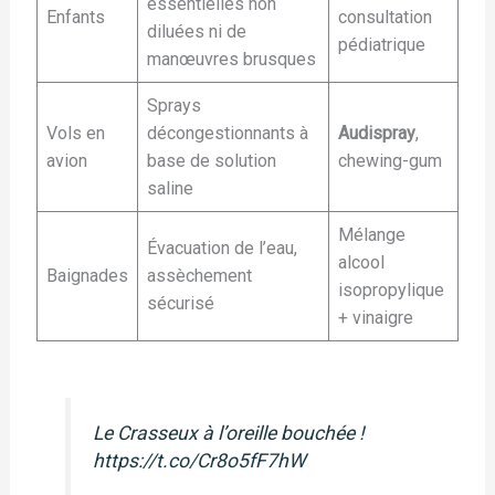
essentielles non
Enfants
consultation
diluées ni de
pédiatrique
manœuvres brusques
Sprays
Vols en
décongestionnants à
Audispray
,
avion
base de solution
chewing-gum
saline
Mélange
Évacuation de l’eau,
alcool
Baignades
assèchement
isopropylique
sécurisé
+ vinaigre
Le Crasseux à l’oreille bouchée !
https://t.co/Cr8o5fF7hW