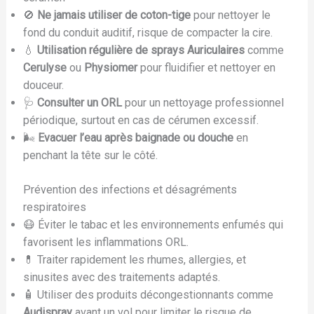
🚫
Ne jamais utiliser de coton-tige
pour nettoyer le
fond du conduit auditif, risque de compacter la cire.
💧
Utilisation régulière de sprays Auriculaires
comme
Cerulyse
ou
Physiomer
pour fluidifier et nettoyer en
douceur.
🩺
Consulter un ORL
pour un nettoyage professionnel
périodique, surtout en cas de cérumen excessif.
🌬️
Evacuer l’eau après baignade ou douche
en
penchant la tête sur le côté.
Prévention des infections et désagréments
respiratoires
😷 Éviter le tabac et les environnements enfumés qui
favorisent les inflammations ORL.
💊 Traiter rapidement les rhumes, allergies, et
sinusites avec des traitements adaptés.
🧴 Utiliser des produits décongestionnants comme
Audispray
avant un vol pour limiter le risque de