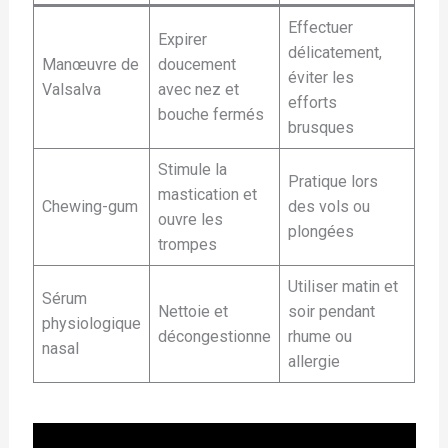
Effectuer
Expirer
délicatement,
Manœuvre de
doucement
éviter les
Valsalva
avec nez et
efforts
bouche fermés
brusques
Stimule la
Pratique lors
mastication et
Chewing-gum
des vols ou
ouvre les
plongées
trompes
Utiliser matin et
Sérum
Nettoie et
soir pendant
physiologique
décongestionne
rhume ou
nasal
allergie