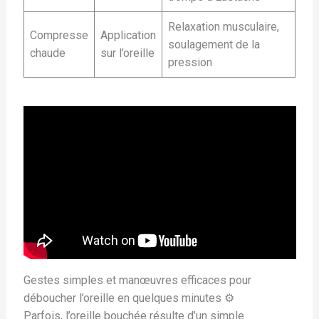
Relaxation musculaire,
Compresse
Application
soulagement de la
chaude
sur l’oreille
pression
Gestes simples et manœuvres efficaces pour
déboucher l’oreille en quelques minutes ⚙️
Parfois, l’oreille bouchée résulte d’un simple