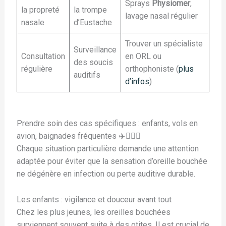
Sprays
Physiomer
,
la propreté
la trompe
lavage nasal régulier
nasale
d’Eustache
Trouver un spécialiste
Surveillance
Consultation
en ORL ou
des soucis
régulière
orthophoniste (
plus
auditifs
d’infos
)
Prendre soin des cas spécifiques : enfants, vols en
avion, baignades fréquentes ✈️🏊‍♂️👶
Chaque situation particulière demande une attention
adaptée pour éviter que la sensation d’oreille bouchée
ne dégénère en infection ou perte auditive durable.
Les enfants : vigilance et douceur avant tout
Chez les plus jeunes, les oreilles bouchées
surviennent souvent suite à des otites. Il est crucial de