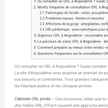
Où consulter un ORL à Angoulême ? Guide co
Motifs fréquents de consultation ORL à Ang
Pathologies de l’oreille : otites, acouphèn
Problèmes nasaux : rhinites et sinusites
Affections de la gorge : amygdalites, ron
ORL pédiatrique : soins spécifiques pour
Urgences ORL à Angoulême : reconnaître les 
Le parcours de soins ORL à Angoulême : d
Comment préparer au mieux votre rendez-v
Questions fréquentes sur la consultation O
Où consulter un ORL à Angoulême ? Guide complet d
La ville d’Angoulême vous propose un éventail de pos
vos besoins et contraintes. Trois grandes catégories 
les hôpitaux publics et les cliniques privées.
Cabinets ORL privés
– Ces structures, telles que le
des Halles ORL
, offrent souvent une approche person