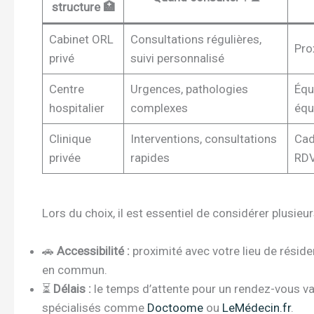
structure 🏥
Cabinet ORL
Consultations régulières,
Prox
privé
suivi personnalisé
Centre
Urgences, pathologies
Équi
hospitalier
complexes
équ
Clinique
Interventions, consultations
Cad
privée
rapides
RDV
Lors du choix, il est essentiel de considérer plusieur
🚗
Accessibilité :
proximité avec votre lieu de réside
en commun.
⏳
Délais :
le temps d’attente pour un rendez-vous va
spécialisés comme
Doctoome
ou
LeMédecin.fr
.