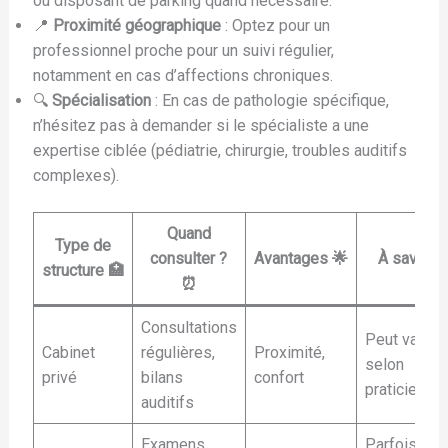
ou disposant de parking quand nécessaire.
📍
Proximité géographique
: Optez pour un
professionnel proche pour un suivi régulier,
notamment en cas d’affections chroniques.
🔍
Spécialisation
: En cas de pathologie spécifique,
n’hésitez pas à demander si le spécialiste a une
expertise ciblée (pédiatrie, chirurgie, troubles auditifs
complexes).
Quand
Type de
consulter ?
Avantages 🌟
À savoir ℹ️
structure 🏥
⏰
Consultations
Peut varier
Cabinet
régulières,
Proximité,
selon
privé
bilans
confort
praticien
auditifs
Examens
Parfois