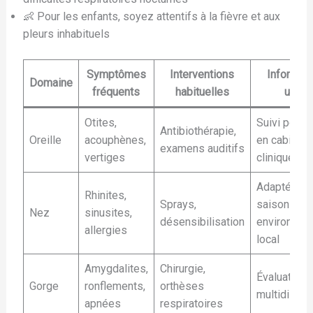
👶 Pour les enfants, soyez attentifs à la fièvre et aux
pleurs inhabituels
Symptômes
Interventions
Informat
Domaine
fréquents
habituelles
utiles
Otites,
Suivi possi
Antibiothérapie,
Oreille
acouphènes,
en cabinet 
examens auditifs
vertiges
clinique
Adapté aux
Rhinites,
Sprays,
saisons et
Nez
sinusites,
désensibilisation
environnem
allergies
local
Amygdalites,
Chirurgie,
Évaluation
Gorge
ronflements,
orthèses
multidiscipl
apnées
respiratoires