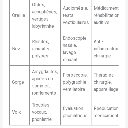
Otites,
Audiométrie,
Médicaments,
acouphènes,
Oreille
tests
réhabilitation
vertiges,
vestibulaires
auditive
labyrinthite
Endoscopie
Rhinites,
Anti-
nasale,
Nez
sinusites,
inflammatoires,
lavage
polypes
chirurgie
sinusal
Amygdalites,
Fibroscopie,
Thérapies,
apnées du
Gorge
polygraphie
chirurgie,
sommeil,
ventilatoire
appareillage
ronflements
Troubles
Évaluation
Rééducation,
Voix
vocaux,
phoniatrique
médicaments
phoniatrie