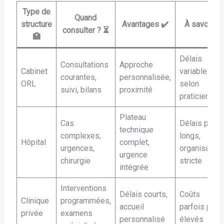
Type de
Quand
structure
Avantages ✔️
À savoir ℹ️
consulter ? ⏳
🏥
Délais
Consultations
Approche
Cabinet
variables
courantes,
personnalisée,
ORL
selon
suivi, bilans
proximité
praticien
Plateau
Cas
Délais plus
technique
complexes,
longs,
Hôpital
complet,
urgences,
organisation
urgence
chirurgie
stricte
intégrée
Interventions
Délais courts,
Coûts
Clinique
programmées,
accueil
parfois plus
privée
examens
personnalisé
élevés