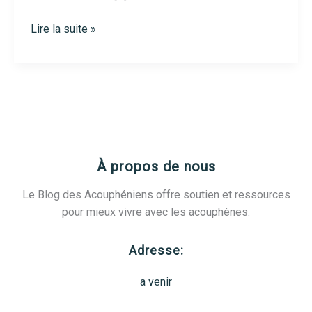
Orl
Lire la suite »
aix
en
provence
:
comment
trouver
le
À propos de nous
meilleur
spécialiste
Le Blog des Acouphéniens offre soutien et ressources
en
pour mieux vivre avec les acouphènes.
2025
Adresse:
a venir