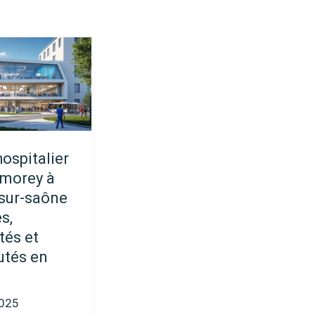
hospitalier
 morey à
sur-saône
es,
tés et
utés en
2025