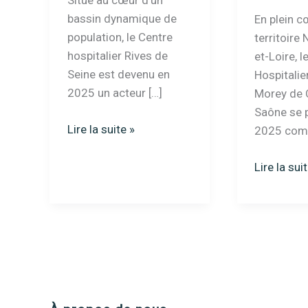
Situé au cœur d’un
bassin dynamique de
En plein c
population, le Centre
territoire
hospitalier Rives de
et-Loire, l
Seine est devenu en
Hospitalie
2025 un acteur […]
Morey de 
Saône se 
Centre
Lire la suite »
2025 com
hospitalier
Rives
centre
Lire la sui
de
hospitalie
Seine
william
:
morey
services,
à
innovations
chalon-
et
sur-
prise
saône