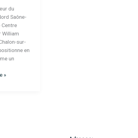
œur du
 Nord Saône-
e Centre
r William
Chalon-sur-
positionne en
me un
te »
r