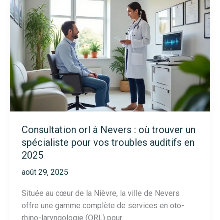
à
poitiers
:
astuces
pour
bien
choisir
son
spécialiste
en
2025
Consultation orl à Nevers : où trouver un
spécialiste pour vos troubles auditifs en
2025
août 29, 2025
Située au cœur de la Nièvre, la ville de Nevers
offre une gamme complète de services en oto-
rhino-laryngologie (ORL) pour