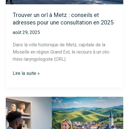
Trouver un orl à Metz : conseils et
adresses pour une consultation en 2025
août 29, 2025
Dans la ville historique de Metz, capitale de la
Moselle en région Grand Est, le recours à un oto-
rhino-laryngologiste (ORL)
Trouver
Lire la suite »
un
orl
à
Metz
:
conseils
et