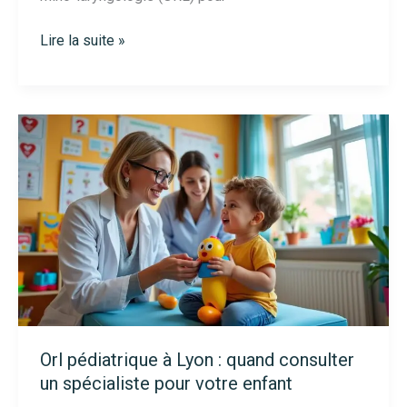
Consultation
Lire la suite »
orl
à
Nevers
:
où
trouver
un
spécialiste
pour
vos
troubles
auditifs
en
2025
Orl pédiatrique à Lyon : quand consulter
un spécialiste pour votre enfant