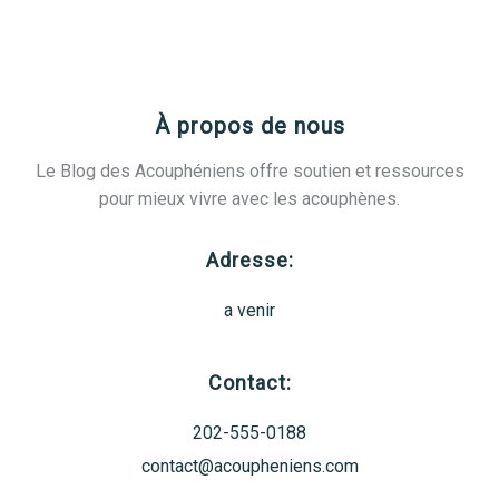
Quimper
:
nos
conseils
À propos de nous
pour
choisir
Le Blog des Acouphéniens offre soutien et ressources
le
pour mieux vivre avec les acouphènes.
bon
spécialiste
Adresse:
en
2025
a venir
Contact:
202-555-0188
contact@acoupheniens.com