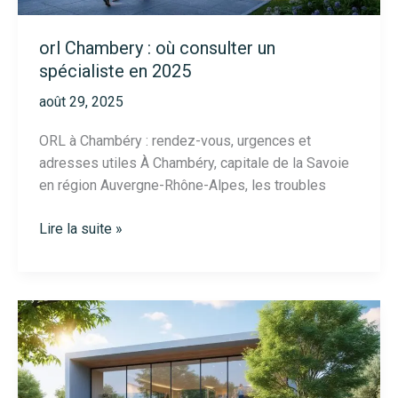
orl Chambery : où consulter un
spécialiste en 2025
août 29, 2025
ORL à Chambéry : rendez-vous, urgences et
adresses utiles À Chambéry, capitale de la Savoie
en région Auvergne-Rhône-Alpes, les troubles
orl
Lire la suite »
Chambery
:
où
consulter
un
spécialiste
en