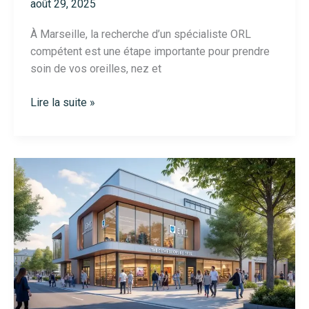
août 29, 2025
À Marseille, la recherche d’un spécialiste ORL
compétent est une étape importante pour prendre
soin de vos oreilles, nez et
Hopital
Lire la suite »
orl
à
Marseille
:
où
consulter
les
meilleurs
spécialistes
en
2025