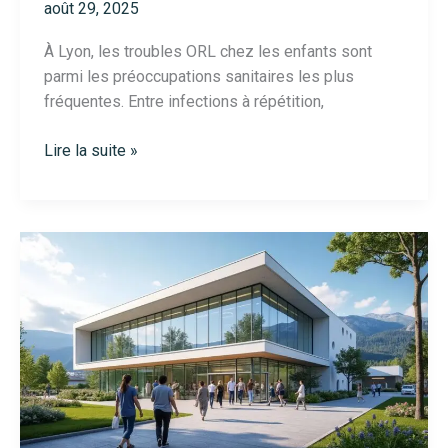
août 29, 2025
À Lyon, les troubles ORL chez les enfants sont
parmi les préoccupations sanitaires les plus
fréquentes. Entre infections à répétition,
Orl
Lire la suite »
pédiatrique
à
Lyon
:
quand
consulter
un
spécialiste
pour
votre
enfant