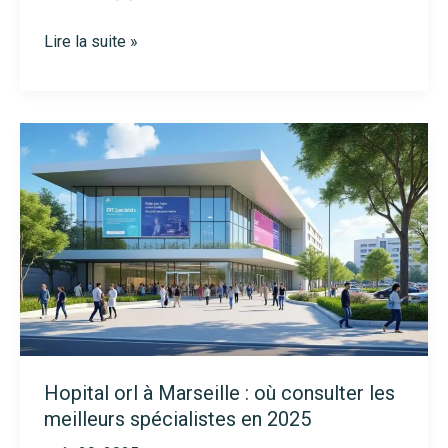
Orl
Lire la suite »
à
Reims
:
où
consulter
un
spécialiste
pour
vos
troubles
ORL
en
2025
Hopital orl à Marseille : où consulter les
meilleurs spécialistes en 2025