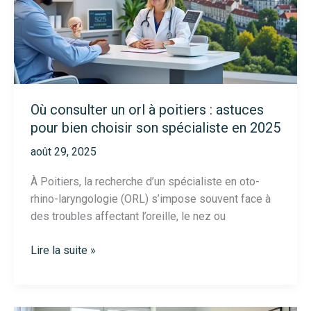
adresses
pour
une
consultation
en
2025
Où consulter un orl à poitiers : astuces
pour bien choisir son spécialiste en 2025
août 29, 2025
À Poitiers, la recherche d’un spécialiste en oto-
rhino-laryngologie (ORL) s’impose souvent face à
des troubles affectant l’oreille, le nez ou
Où
Lire la suite »
consulter
un
orl