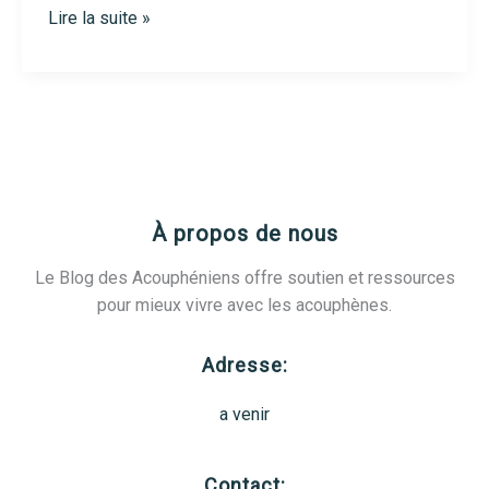
Trouver
Lire la suite »
un
ORL
à
Nancy
:
guide
des
À propos de nous
meilleurs
spécialistes
Le Blog des Acouphéniens offre soutien et ressources
en
pour mieux vivre avec les acouphènes.
2025
Adresse:
a venir
Contact: