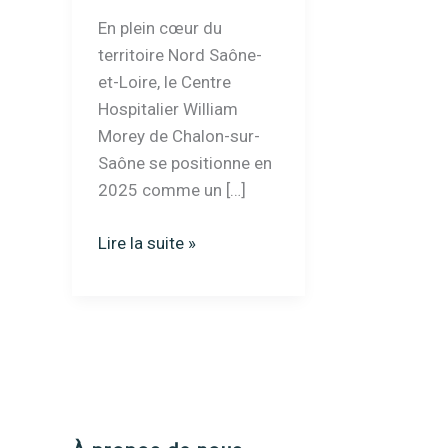
En plein cœur du
territoire Nord Saône-
et-Loire, le Centre
Hospitalier William
Morey de Chalon-sur-
Saône se positionne en
2025 comme un […]
centre
Lire la suite »
hospitalier
william
morey
à
chalon-
sur-
saône