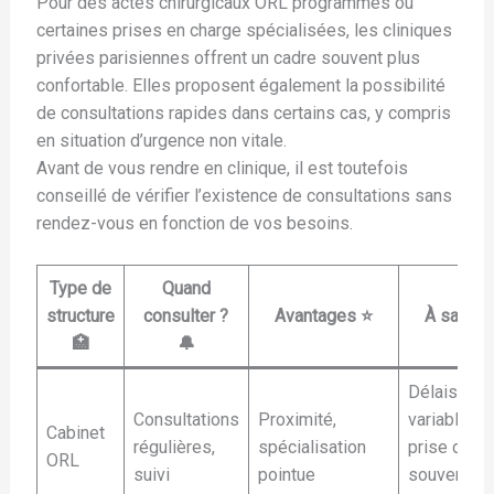
Pour des actes chirurgicaux ORL programmés ou
certaines prises en charge spécialisées, les cliniques
privées parisiennes offrent un cadre souvent plus
confortable. Elles proposent également la possibilité
de consultations rapides dans certains cas, y compris
en situation d’urgence non vitale.
Avant de vous rendre en clinique, il est toutefois
conseillé de vérifier l’existence de consultations sans
rendez-vous en fonction de vos besoins.
Type de
Quand
structure
consulter ?
Avantages ⭐
À savoir ℹ
🏥
🔔
Délais
Consultations
Proximité,
variables,
Cabinet
régulières,
spécialisation
prise de R
ORL
suivi
pointue
souvent