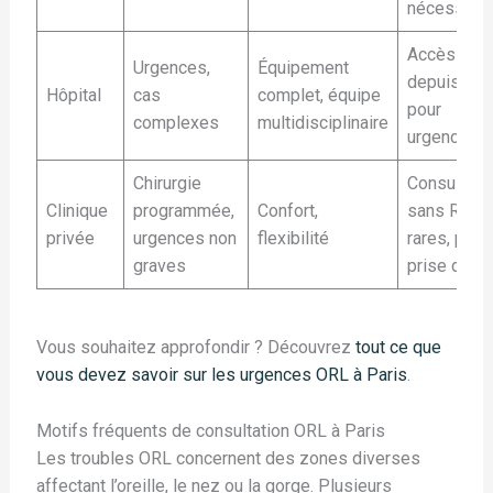
nécessaire
Accès régu
Urgences,
Équipement
depuis 20
Hôpital
cas
complet, équipe
pour
complexes
multidisciplinaire
urgences
Chirurgie
Consultati
Clinique
programmée,
Confort,
sans RDV
privée
urgences non
flexibilité
rares, prév
graves
prise de R
Vous souhaitez approfondir ? Découvrez
tout ce que
vous devez savoir sur les urgences ORL à Paris
.
Motifs fréquents de consultation ORL à Paris
Les troubles ORL concernent des zones diverses
affectant l’oreille, le nez ou la gorge. Plusieurs