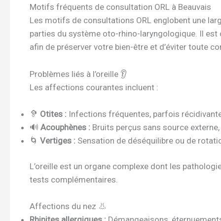
Motifs fréquents de consultation ORL à Beauvais
Les motifs de consultations ORL englobent une lar
parties du système oto-rhino-laryngologique. Il est c
afin de préserver votre bien-être et d’éviter toute c
Problèmes liés à l’oreille 👂
Les affections courantes incluent :
🦻
Otites :
Infections fréquentes, parfois récidivant
🔊
Acouphènes :
Bruits perçus sans source externe, 
🌀
Vertiges :
Sensation de déséquilibre ou de rotation
L’oreille est un organe complexe dont les pathologi
tests complémentaires.
Affections du nez 👃
Rhinites allergiques :
Démangeaisons, éternuements,