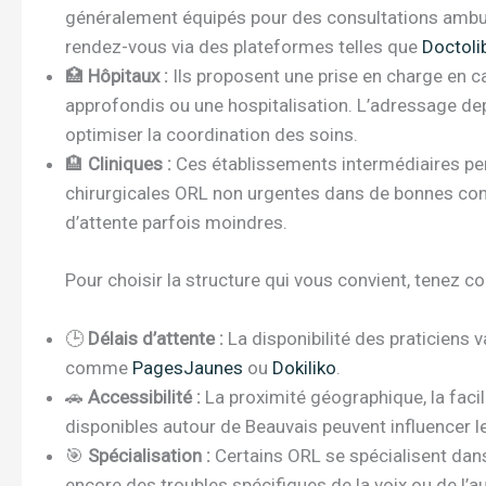
généralement équipés pour des consultations ambula
rendez-vous via des plateformes telles que
Doctoli
🏥
Hôpitaux :
Ils proposent une prise en charge en 
approfondis ou une hospitalisation. L’adressage dep
optimiser la coordination des soins.
🏨
Cliniques :
Ces établissements intermédiaires per
chirurgicales ORL non urgentes dans de bonnes condi
d’attente parfois moindres.
Pour choisir la structure qui vous convient, tenez co
🕒
Délais d’attente :
La disponibilité des praticiens va
comme
PagesJaunes
ou
Dokiliko
.
🚗
Accessibilité :
La proximité géographique, la fac
disponibles autour de Beauvais peuvent influencer le
🎯
Spécialisation :
Certains ORL se spécialisent dans 
encore des troubles spécifiques de la voix ou de l’au