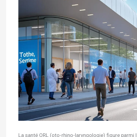
La santé ORL (oto-rhino-laryngologie) figure parmi 