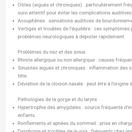
Otites (aiguës et chroniques) : particulièrement fré
suivi attentif pour éviter les complications auditives
Acouphènes : sensations auditives de bourdonnemen
Vertiges et troubles de l’équilibre : ces symptômes 
problèmes neurologiques à dépister rapidement.
Problèmes du nez et des sinus
Rhinite allergique ou non allergique : causes fréque
Sinusites aiguës et chroniques : inflammation des 
tête.
Déviation de la cloison nasale : peut être à l’origine d
Pathologies de la gorge et du larynx
Hypertrophie des amygdales : source fréquente d’inf
enfants.
Ronflements et apnées du sommeil : prise en charge 
Dysphonie et troubles de la voix : fréquents chez le